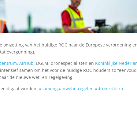
e omzetting van het huidige ROC naar de Europese verordening e
itatievergunning).
tcentrum
,
AirHub
, DGLM, dronespecialisten en
Koninklijke Nederla
intensief samen om het voor de huidige ROC houders zo “eenvoud
naar de nieuwe wet- en regelgeving.
edeeld gaat worden!
#samengaanwehetregelen
#drone
#dcro