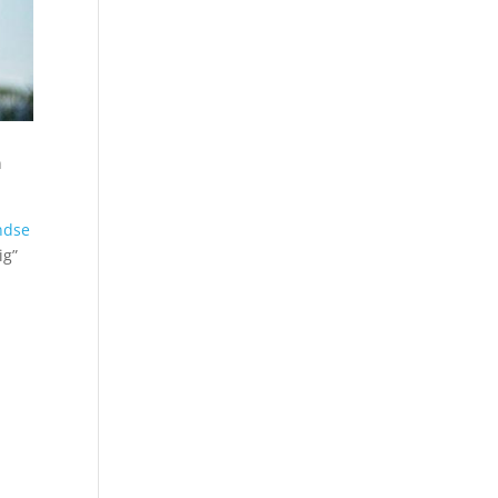
n
ndse
ig”